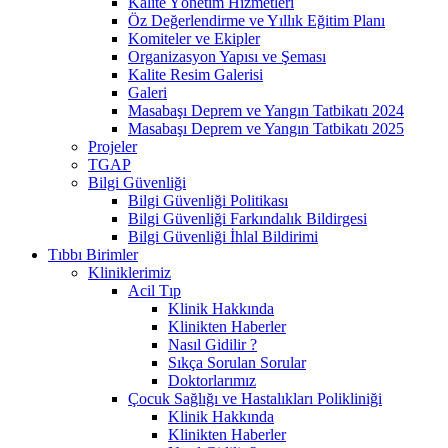
Kalite Yönetim Hizmetleri
Öz Değerlendirme ve Yıllık Eğitim Planı
Komiteler ve Ekipler
Organizasyon Yapısı ve Şeması
Kalite Resim Galerisi
Galeri
Masabaşı Deprem ve Yangın Tatbikatı 2024
Masabaşı Deprem ve Yangın Tatbikatı 2025
Projeler
TGAP
Bilgi Güvenliği
Bilgi Güvenliği Politikası
Bilgi Güvenliği Farkındalık Bildirgesi
Bilgi Güvenliği İhlal Bildirimi
Tıbbı Birimler
Kliniklerimiz
Acil Tıp
Klinik Hakkında
Klinikten Haberler
Nasıl Gidilir ?
Sıkça Sorulan Sorular
Doktorlarımız
Çocuk Sağlığı ve Hastalıkları Polikliniği
Klinik Hakkında
Klinikten Haberler