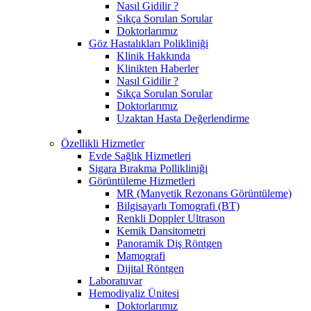
Nasıl Gidilir ?
Sıkça Sorulan Sorular
Doktorlarımız
Göz Hastalıkları Polikliniği
Klinik Hakkında
Klinikten Haberler
Nasıl Gidilir ?
Sıkça Sorulan Sorular
Doktorlarımız
Uzaktan Hasta Değerlendirme
Özellikli Hizmetler
Evde Sağlık Hizmetleri
Sigara Bırakma Pollikliniği
Görüntüleme Hizmetleri
MR (Manyetik Rezonans Görüntüleme)
Bilgisayarlı Tomografi (BT)
Renkli Doppler Ultrason
Kemik Dansitometri
Panoramik Diş Röntgen
Mamografi
Dijital Röntgen
Laboratuvar
Hemodiyaliz Ünitesi
Doktorlarımız