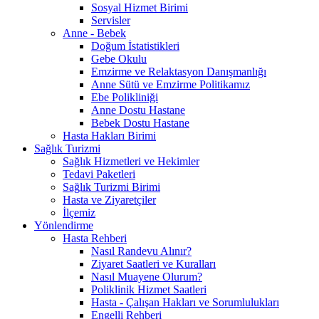
Sosyal Hizmet Birimi
Servisler
Anne - Bebek
Doğum İstatistikleri
Gebe Okulu
Emzirme ve Relaktasyon Danışmanlığı
Anne Sütü ve Emzirme Politikamız
Ebe Polikliniği
Anne Dostu Hastane
Bebek Dostu Hastane
Hasta Hakları Birimi
Sağlık Turizmi
Sağlık Hizmetleri ve Hekimler
Tedavi Paketleri
Sağlık Turizmi Birimi
Hasta ve Ziyaretçiler
İlçemiz
Yönlendirme
Hasta Rehberi
Nasıl Randevu Alınır?
Ziyaret Saatleri ve Kuralları
Nasıl Muayene Olurum?
Poliklinik Hizmet Saatleri
Hasta - Çalışan Hakları ve Sorumlulukları
Engelli Rehberi