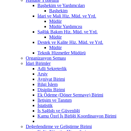
Hastane Yönetimi
Başhekim ve Yardımcıları
Başhekim
İdari ve Mali Hiz. Müd. ve Yrd.
Müdür
Müdür Yardımcısı
Sağlık Bakım Hiz. Müd. ve Yrd.
Müdür
Destek ve Kalite Hiz. Müd. ve Yrd.
Müdür
Teknik Hizmetler Müdürü
Organizasyon Şeması
İdari Birimler
Adli Sekreterlik
Arşiv
Ayniyat Birimi
Bilgi İşlem
Disiplin Birimi
Ek Ödeme (Döner Sermaye) Birimi
İletişim ve Tanıtım
İstatistik
İş Sağlığı ve Güvenliği
Kamu Özel İş Birliği Koordinasyon Birimi
Değerlendirme ve Geliştirme Birimi