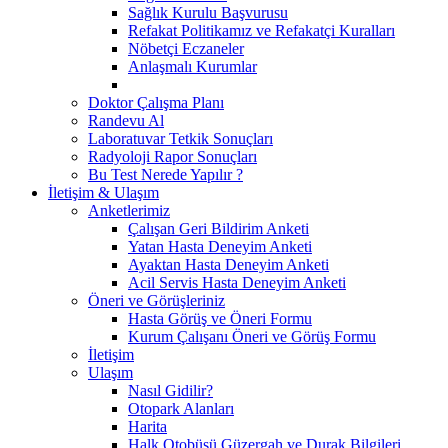
Sağlık Kurulu Başvurusu
Refakat Politikamız ve Refakatçi Kuralları
Nöbetçi Eczaneler
Anlaşmalı Kurumlar
Doktor Çalışma Planı
Randevu Al
Laboratuvar Tetkik Sonuçları
Radyoloji Rapor Sonuçları
Bu Test Nerede Yapılır ?
İletişim & Ulaşım
Anketlerimiz
Çalışan Geri Bildirim Anketi
Yatan Hasta Deneyim Anketi
Ayaktan Hasta Deneyim Anketi
Acil Servis Hasta Deneyim Anketi
Öneri ve Görüşleriniz
Hasta Görüş ve Öneri Formu
Kurum Çalışanı Öneri ve Görüş Formu
İletişim
Ulaşım
Nasıl Gidilir?
Otopark Alanları
Harita
Halk Otobüsü Güzergah ve Durak Bilgileri