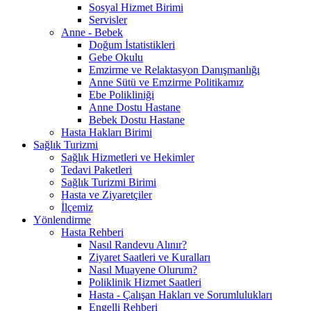
Sosyal Hizmet Birimi
Servisler
Anne - Bebek
Doğum İstatistikleri
Gebe Okulu
Emzirme ve Relaktasyon Danışmanlığı
Anne Sütü ve Emzirme Politikamız
Ebe Polikliniği
Anne Dostu Hastane
Bebek Dostu Hastane
Hasta Hakları Birimi
Sağlık Turizmi
Sağlık Hizmetleri ve Hekimler
Tedavi Paketleri
Sağlık Turizmi Birimi
Hasta ve Ziyaretçiler
İlçemiz
Yönlendirme
Hasta Rehberi
Nasıl Randevu Alınır?
Ziyaret Saatleri ve Kuralları
Nasıl Muayene Olurum?
Poliklinik Hizmet Saatleri
Hasta - Çalışan Hakları ve Sorumlulukları
Engelli Rehberi