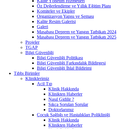
Kalite Yönetim Hizmetleri
Öz Değerlendirme ve Yıllık Eğitim Planı
Komiteler ve Ekipler
Organizasyon Yapısı ve Şeması
Kalite Resim Galerisi
Galeri
Masabaşı Deprem ve Yangın Tatbikatı 2024
Masabaşı Deprem ve Yangın Tatbikatı 2025
Projeler
TGAP
Bilgi Güvenliği
Bilgi Güvenliği Politikası
Bilgi Güvenliği Farkındalık Bildirgesi
Bilgi Güvenliği İhlal Bildirimi
Tıbbı Birimler
Kliniklerimiz
Acil Tıp
Klinik Hakkında
Klinikten Haberler
Nasıl Gidilir ?
Sıkça Sorulan Sorular
Doktorlarımız
Çocuk Sağlığı ve Hastalıkları Polikliniği
Klinik Hakkında
Klinikten Haberler