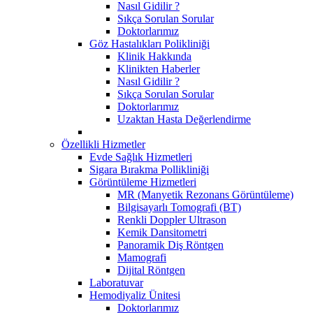
Nasıl Gidilir ?
Sıkça Sorulan Sorular
Doktorlarımız
Göz Hastalıkları Polikliniği
Klinik Hakkında
Klinikten Haberler
Nasıl Gidilir ?
Sıkça Sorulan Sorular
Doktorlarımız
Uzaktan Hasta Değerlendirme
Özellikli Hizmetler
Evde Sağlık Hizmetleri
Sigara Bırakma Pollikliniği
Görüntüleme Hizmetleri
MR (Manyetik Rezonans Görüntüleme)
Bilgisayarlı Tomografi (BT)
Renkli Doppler Ultrason
Kemik Dansitometri
Panoramik Diş Röntgen
Mamografi
Dijital Röntgen
Laboratuvar
Hemodiyaliz Ünitesi
Doktorlarımız