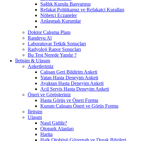
Sağlık Kurulu Başvurusu
Refakat Politikamız ve Refakatçi Kuralları
Nöbetçi Eczaneler
Anlaşmalı Kurumlar
Doktor Çalışma Planı
Randevu Al
Laboratuvar Tetkik Sonuçları
Radyoloji Rapor Sonuçları
Bu Test Nerede Yapılır ?
İletişim & Ulaşım
Anketlerimiz
Çalışan Geri Bildirim Anketi
Yatan Hasta Deneyim Anketi
Ayaktan Hasta Deneyim Anketi
Acil Servis Hasta Deneyim Anketi
Öneri ve Görüşleriniz
Hasta Görüş ve Öneri Formu
Kurum Çalışanı Öneri ve Görüş Formu
İletişim
Ulaşım
Nasıl Gidilir?
Otopark Alanları
Harita
Halk Otobüsü Güzergah ve Durak Bilgileri