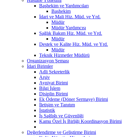
Hastane Yönetimi
Başhekim ve Yardımcıları
Başhekim
İdari ve Mali Hiz. Müd. ve Yrd.
Müdür
Müdür Yardımcısı
Sağlık Bakım Hiz. Müd. ve Yrd.
Müdür
Destek ve Kalite Hiz. Müd. ve Yrd.
Müdür
Teknik Hizmetler Müdürü
Organizasyon Şeması
İdari Birimler
Adli Sekreterlik
Arşiv
Ayniyat Birimi
Bilgi İşlem
Disiplin Birimi
Ek Ödeme (Döner Sermaye) Birimi
İletişim ve Tanıtım
İstatistik
İş Sağlığı ve Güvenliği
Kamu Özel İş Birliği Koordinasyon Birimi
Değerlendirme ve Geliştirme Birimi