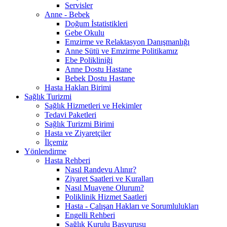
Servisler
Anne - Bebek
Doğum İstatistikleri
Gebe Okulu
Emzirme ve Relaktasyon Danışmanlığı
Anne Sütü ve Emzirme Politikamız
Ebe Polikliniği
Anne Dostu Hastane
Bebek Dostu Hastane
Hasta Hakları Birimi
Sağlık Turizmi
Sağlık Hizmetleri ve Hekimler
Tedavi Paketleri
Sağlık Turizmi Birimi
Hasta ve Ziyaretçiler
İlçemiz
Yönlendirme
Hasta Rehberi
Nasıl Randevu Alınır?
Ziyaret Saatleri ve Kuralları
Nasıl Muayene Olurum?
Poliklinik Hizmet Saatleri
Hasta - Çalışan Hakları ve Sorumlulukları
Engelli Rehberi
Sağlık Kurulu Başvurusu