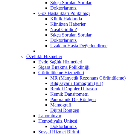
Sıkça Sorulan Sorular
Doktorlarımız
Göz Hastalıkları Polikliniği
Klinik Hakkında
Klinikten Haberler
Nasıl Gidilir ?
Sıkça Sorulan Sorular
Doktorlarımız
Uzaktan Hasta Değerlendirme
Özellikli Hizmetler
Evde Sağlık Hizmetleri
Sigara Bırakma Pollikliniği
Görüntüleme Hizmetleri
MR (Manyetik Rezonans Görüntüleme)
Bilgisayarlı Tomografi (BT)
Renkli Doppler Ultrason
Kemik Dansitometri
Panoramik Diş Röntgen
Mamografi
Dijital Röntgen
Laboratuvar
Hemodiyaliz Ünitesi
Doktorlarımız
Sosyal Hizmet Birimi