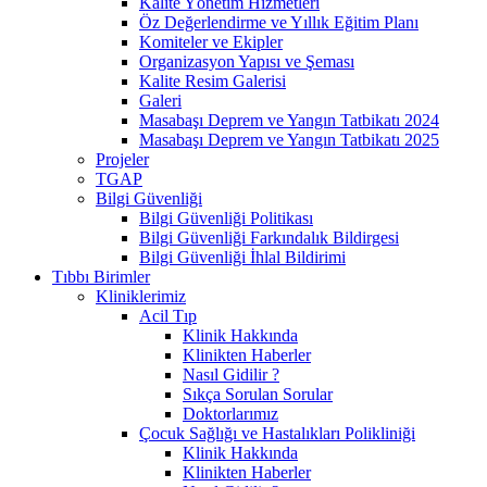
Kalite Yönetim Hizmetleri
Öz Değerlendirme ve Yıllık Eğitim Planı
Komiteler ve Ekipler
Organizasyon Yapısı ve Şeması
Kalite Resim Galerisi
Galeri
Masabaşı Deprem ve Yangın Tatbikatı 2024
Masabaşı Deprem ve Yangın Tatbikatı 2025
Projeler
TGAP
Bilgi Güvenliği
Bilgi Güvenliği Politikası
Bilgi Güvenliği Farkındalık Bildirgesi
Bilgi Güvenliği İhlal Bildirimi
Tıbbı Birimler
Kliniklerimiz
Acil Tıp
Klinik Hakkında
Klinikten Haberler
Nasıl Gidilir ?
Sıkça Sorulan Sorular
Doktorlarımız
Çocuk Sağlığı ve Hastalıkları Polikliniği
Klinik Hakkında
Klinikten Haberler