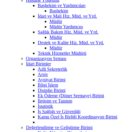
Hastane Yönetimi
Başhekim ve Yardımcıları
Başhekim
İdari ve Mali Hiz. Müd. ve Yrd.
Müdür
Müdür Yardımcısı
Sağlık Bakım Hiz. Müd. ve Yrd.
Müdür
Destek ve Kalite Hiz. Müd. ve Yrd.
Müdür
Teknik Hizmetler Müdürü
Organizasyon Şeması
İdari Birimler
Adli Sekreterlik
Arşiv
Ayniyat Birimi
Bilgi İşlem
Disiplin Birimi
Ek Ödeme (Döner Sermaye) Birimi
İletişim ve Tanıtım
İstatistik
İş Sağlığı ve Güvenliği
Kamu Özel İş Birliği Koordinasyon Birimi
Değerlendirme ve Geliştirme Birimi