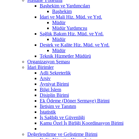
Hastane Yönetimi
Başhekim ve Yardımcıları
Başhekim
İdari ve Mali Hiz. Müd. ve Yrd.
Müdür
Müdür Yardımcısı
Sağlık Bakım Hiz. Müd. ve Yrd.
Müdür
Destek ve Kalite Hiz. Müd. ve Yrd.
Müdür
Teknik Hizmetler Müdürü
Organizasyon Şeması
İdari Birimler
Adli Sekreterlik
Arşiv
Ayniyat Birimi
Bilgi İşlem
Disiplin Birimi
Ek Ödeme (Döner Sermaye) Birimi
İletişim ve Tanıtım
İstatistik
İş Sağlığı ve Güvenliği
Kamu Özel İş Birliği Koordinasyon Birimi
Değerlendirme ve Geliştirme Birimi