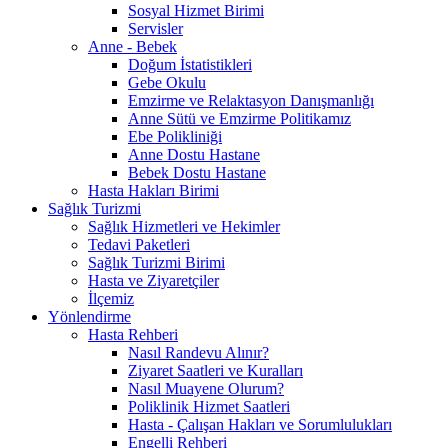
Sosyal Hizmet Birimi
Servisler
Anne - Bebek
Doğum İstatistikleri
Gebe Okulu
Emzirme ve Relaktasyon Danışmanlığı
Anne Sütü ve Emzirme Politikamız
Ebe Polikliniği
Anne Dostu Hastane
Bebek Dostu Hastane
Hasta Hakları Birimi
Sağlık Turizmi
Sağlık Hizmetleri ve Hekimler
Tedavi Paketleri
Sağlık Turizmi Birimi
Hasta ve Ziyaretçiler
İlçemiz
Yönlendirme
Hasta Rehberi
Nasıl Randevu Alınır?
Ziyaret Saatleri ve Kuralları
Nasıl Muayene Olurum?
Poliklinik Hizmet Saatleri
Hasta - Çalışan Hakları ve Sorumlulukları
Engelli Rehberi