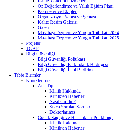
Kalite Yönetim Hizmetleri
Öz Değerlendirme ve Yıllık Eğitim Planı
Komiteler ve Ekipler
Organizasyon Yapısı ve Şeması
Kalite Resim Galerisi
Galeri
Masabaşı Deprem ve Yangın Tatbikatı 2024
Masabaşı Deprem ve Yangın Tatbikatı 2025
Projeler
TGAP
Bilgi Güvenliği
Bilgi Güvenliği Politikası
Bilgi Güvenliği Farkındalık Bildirgesi
Bilgi Güvenliği İhlal Bildirimi
Tıbbı Birimler
Kliniklerimiz
Acil Tıp
Klinik Hakkında
Klinikten Haberler
Nasıl Gidilir ?
Sıkça Sorulan Sorular
Doktorlarımız
Çocuk Sağlığı ve Hastalıkları Polikliniği
Klinik Hakkında
Klinikten Haberler