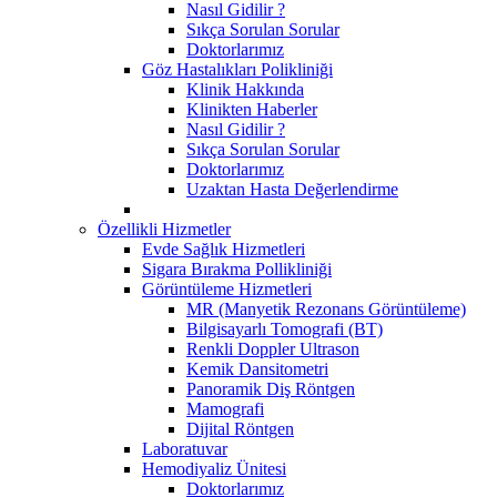
Nasıl Gidilir ?
Sıkça Sorulan Sorular
Doktorlarımız
Göz Hastalıkları Polikliniği
Klinik Hakkında
Klinikten Haberler
Nasıl Gidilir ?
Sıkça Sorulan Sorular
Doktorlarımız
Uzaktan Hasta Değerlendirme
Özellikli Hizmetler
Evde Sağlık Hizmetleri
Sigara Bırakma Pollikliniği
Görüntüleme Hizmetleri
MR (Manyetik Rezonans Görüntüleme)
Bilgisayarlı Tomografi (BT)
Renkli Doppler Ultrason
Kemik Dansitometri
Panoramik Diş Röntgen
Mamografi
Dijital Röntgen
Laboratuvar
Hemodiyaliz Ünitesi
Doktorlarımız