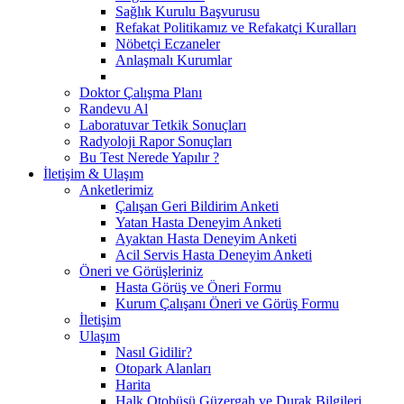
Sağlık Kurulu Başvurusu
Refakat Politikamız ve Refakatçi Kuralları
Nöbetçi Eczaneler
Anlaşmalı Kurumlar
Doktor Çalışma Planı
Randevu Al
Laboratuvar Tetkik Sonuçları
Radyoloji Rapor Sonuçları
Bu Test Nerede Yapılır ?
İletişim & Ulaşım
Anketlerimiz
Çalışan Geri Bildirim Anketi
Yatan Hasta Deneyim Anketi
Ayaktan Hasta Deneyim Anketi
Acil Servis Hasta Deneyim Anketi
Öneri ve Görüşleriniz
Hasta Görüş ve Öneri Formu
Kurum Çalışanı Öneri ve Görüş Formu
İletişim
Ulaşım
Nasıl Gidilir?
Otopark Alanları
Harita
Halk Otobüsü Güzergah ve Durak Bilgileri