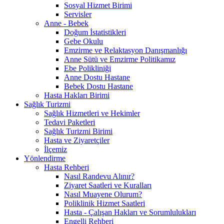
Sosyal Hizmet Birimi
Servisler
Anne - Bebek
Doğum İstatistikleri
Gebe Okulu
Emzirme ve Relaktasyon Danışmanlığı
Anne Sütü ve Emzirme Politikamız
Ebe Polikliniği
Anne Dostu Hastane
Bebek Dostu Hastane
Hasta Hakları Birimi
Sağlık Turizmi
Sağlık Hizmetleri ve Hekimler
Tedavi Paketleri
Sağlık Turizmi Birimi
Hasta ve Ziyaretçiler
İlçemiz
Yönlendirme
Hasta Rehberi
Nasıl Randevu Alınır?
Ziyaret Saatleri ve Kuralları
Nasıl Muayene Olurum?
Poliklinik Hizmet Saatleri
Hasta - Çalışan Hakları ve Sorumlulukları
Engelli Rehberi