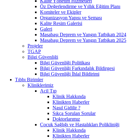
Kalite Yönetim Hizmetleri
Öz Değerlendirme ve Yıllık Eğitim Planı
Komiteler ve Ekipler
Organizasyon Yapısı ve Şeması
Kalite Resim Galerisi
Galeri
Masabaşı Deprem ve Yangın Tatbikatı 2024
Masabaşı Deprem ve Yangın Tatbikatı 2025
Projeler
TGAP
Bilgi Güvenliği
Bilgi Güvenliği Politikası
Bilgi Güvenliği Farkındalık Bildirgesi
Bilgi Güvenliği İhlal Bildirimi
Tıbbı Birimler
Kliniklerimiz
Acil Tıp
Klinik Hakkında
Klinikten Haberler
Nasıl Gidilir ?
Sıkça Sorulan Sorular
Doktorlarımız
Çocuk Sağlığı ve Hastalıkları Polikliniği
Klinik Hakkında
Klinikten Haberler