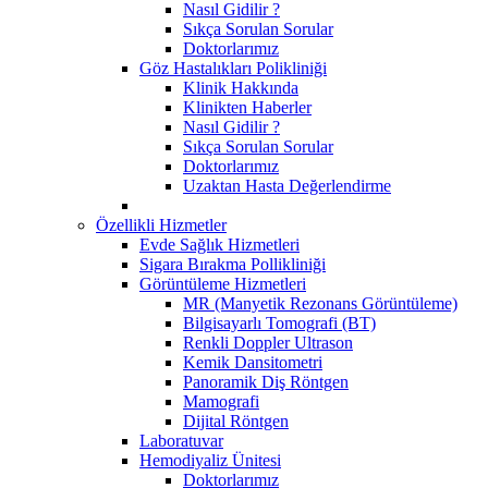
Nasıl Gidilir ?
Sıkça Sorulan Sorular
Doktorlarımız
Göz Hastalıkları Polikliniği
Klinik Hakkında
Klinikten Haberler
Nasıl Gidilir ?
Sıkça Sorulan Sorular
Doktorlarımız
Uzaktan Hasta Değerlendirme
Özellikli Hizmetler
Evde Sağlık Hizmetleri
Sigara Bırakma Pollikliniği
Görüntüleme Hizmetleri
MR (Manyetik Rezonans Görüntüleme)
Bilgisayarlı Tomografi (BT)
Renkli Doppler Ultrason
Kemik Dansitometri
Panoramik Diş Röntgen
Mamografi
Dijital Röntgen
Laboratuvar
Hemodiyaliz Ünitesi
Doktorlarımız