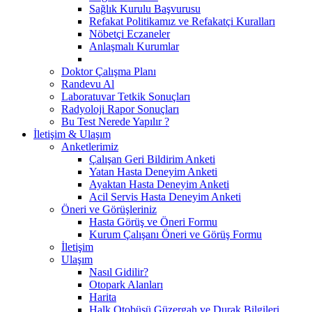
Sağlık Kurulu Başvurusu
Refakat Politikamız ve Refakatçi Kuralları
Nöbetçi Eczaneler
Anlaşmalı Kurumlar
Doktor Çalışma Planı
Randevu Al
Laboratuvar Tetkik Sonuçları
Radyoloji Rapor Sonuçları
Bu Test Nerede Yapılır ?
İletişim & Ulaşım
Anketlerimiz
Çalışan Geri Bildirim Anketi
Yatan Hasta Deneyim Anketi
Ayaktan Hasta Deneyim Anketi
Acil Servis Hasta Deneyim Anketi
Öneri ve Görüşleriniz
Hasta Görüş ve Öneri Formu
Kurum Çalışanı Öneri ve Görüş Formu
İletişim
Ulaşım
Nasıl Gidilir?
Otopark Alanları
Harita
Halk Otobüsü Güzergah ve Durak Bilgileri