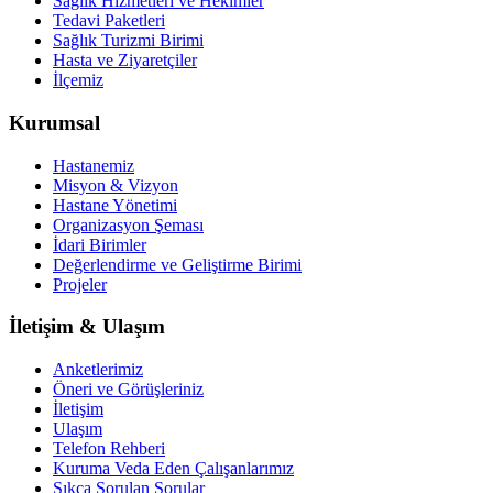
Sağlık Hizmetleri ve Hekimler
Tedavi Paketleri
Sağlık Turizmi Birimi
Hasta ve Ziyaretçiler
İlçemiz
Kurumsal
Hastanemiz
Misyon & Vizyon
Hastane Yönetimi
Organizasyon Şeması
İdari Birimler
Değerlendirme ve Geliştirme Birimi
Projeler
İletişim & Ulaşım
Anketlerimiz
Öneri ve Görüşleriniz
İletişim
Ulaşım
Telefon Rehberi
Kuruma Veda Eden Çalışanlarımız
Sıkça Sorulan Sorular