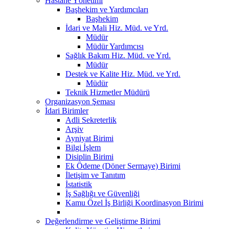
Hastane Yönetimi
Başhekim ve Yardımcıları
Başhekim
İdari ve Mali Hiz. Müd. ve Yrd.
Müdür
Müdür Yardımcısı
Sağlık Bakım Hiz. Müd. ve Yrd.
Müdür
Destek ve Kalite Hiz. Müd. ve Yrd.
Müdür
Teknik Hizmetler Müdürü
Organizasyon Şeması
İdari Birimler
Adli Sekreterlik
Arşiv
Ayniyat Birimi
Bilgi İşlem
Disiplin Birimi
Ek Ödeme (Döner Sermaye) Birimi
İletişim ve Tanıtım
İstatistik
İş Sağlığı ve Güvenliği
Kamu Özel İş Birliği Koordinasyon Birimi
Değerlendirme ve Geliştirme Birimi