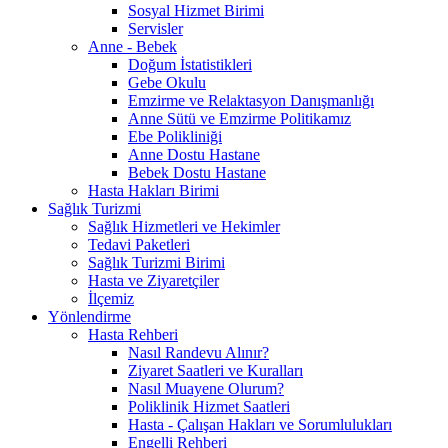
Sosyal Hizmet Birimi
Servisler
Anne - Bebek
Doğum İstatistikleri
Gebe Okulu
Emzirme ve Relaktasyon Danışmanlığı
Anne Sütü ve Emzirme Politikamız
Ebe Polikliniği
Anne Dostu Hastane
Bebek Dostu Hastane
Hasta Hakları Birimi
Sağlık Turizmi
Sağlık Hizmetleri ve Hekimler
Tedavi Paketleri
Sağlık Turizmi Birimi
Hasta ve Ziyaretçiler
İlçemiz
Yönlendirme
Hasta Rehberi
Nasıl Randevu Alınır?
Ziyaret Saatleri ve Kuralları
Nasıl Muayene Olurum?
Poliklinik Hizmet Saatleri
Hasta - Çalışan Hakları ve Sorumlulukları
Engelli Rehberi