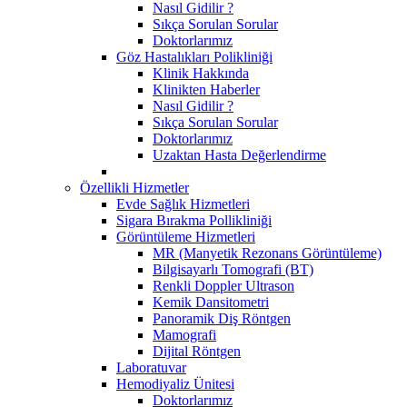
Nasıl Gidilir ?
Sıkça Sorulan Sorular
Doktorlarımız
Göz Hastalıkları Polikliniği
Klinik Hakkında
Klinikten Haberler
Nasıl Gidilir ?
Sıkça Sorulan Sorular
Doktorlarımız
Uzaktan Hasta Değerlendirme
Özellikli Hizmetler
Evde Sağlık Hizmetleri
Sigara Bırakma Pollikliniği
Görüntüleme Hizmetleri
MR (Manyetik Rezonans Görüntüleme)
Bilgisayarlı Tomografi (BT)
Renkli Doppler Ultrason
Kemik Dansitometri
Panoramik Diş Röntgen
Mamografi
Dijital Röntgen
Laboratuvar
Hemodiyaliz Ünitesi
Doktorlarımız