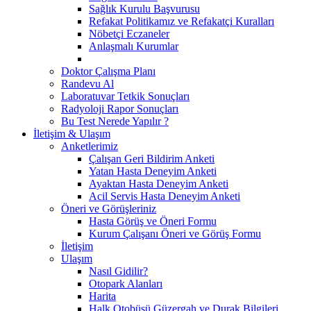
Sağlık Kurulu Başvurusu
Refakat Politikamız ve Refakatçi Kuralları
Nöbetçi Eczaneler
Anlaşmalı Kurumlar
Doktor Çalışma Planı
Randevu Al
Laboratuvar Tetkik Sonuçları
Radyoloji Rapor Sonuçları
Bu Test Nerede Yapılır ?
İletişim & Ulaşım
Anketlerimiz
Çalışan Geri Bildirim Anketi
Yatan Hasta Deneyim Anketi
Ayaktan Hasta Deneyim Anketi
Acil Servis Hasta Deneyim Anketi
Öneri ve Görüşleriniz
Hasta Görüş ve Öneri Formu
Kurum Çalışanı Öneri ve Görüş Formu
İletişim
Ulaşım
Nasıl Gidilir?
Otopark Alanları
Harita
Halk Otobüsü Güzergah ve Durak Bilgileri