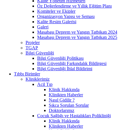
Kalite Yönetim Hizmetleri
Öz Değerlendirme ve Yıllık Eğitim Planı
Komiteler ve Ekipler
Organizasyon Yapısı ve Şeması
Kalite Resim Galerisi
Galeri
Masabaşı Deprem ve Yangın Tatbikatı 2024
Masabaşı Deprem ve Yangın Tatbikatı 2025
Projeler
TGAP
Bilgi Güvenliği
Bilgi Güvenliği Politikası
Bilgi Güvenliği Farkındalık Bildirgesi
Bilgi Güvenliği İhlal Bildirimi
Tıbbı Birimler
Kliniklerimiz
Acil Tıp
Klinik Hakkında
Klinikten Haberler
Nasıl Gidilir ?
Sıkça Sorulan Sorular
Doktorlarımız
Çocuk Sağlığı ve Hastalıkları Polikliniği
Klinik Hakkında
Klinikten Haberler