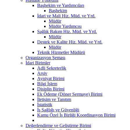
Hastane Yönetimi
Başhekim ve Yardımcıları
Başhekim
İdari ve Mali Hiz. Müd. ve Yrd.
Müdür
Müdür Yardımcısı
Sağlık Bakım Hiz. Müd. ve Yrd.
Müdür
Destek ve Kalite Hiz. Müd. ve Yrd.
Müdür
Teknik Hizmetler Müdürü
Organizasyon Şeması
İdari Birimler
Adli Sekreterlik
Arşiv
Ayniyat Birimi
Bilgi İşlem
Disiplin Birimi
Ek Ödeme (Döner Sermaye) Birimi
İletişim ve Tanıtım
İstatistik
İş Sağlığı ve Güvenliği
Kamu Özel İş Birliği Koordinasyon Birimi
Değerlendirme ve Geliştirme Birimi