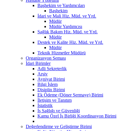
Hastane Yönetimi
Başhekim ve Yardımcıları
Başhekim
İdari ve Mali Hiz. Müd. ve Yrd.
Müdür
Müdür Yardımcısı
Sağlık Bakım Hiz. Müd. ve Yrd.
Müdür
Destek ve Kalite Hiz. Müd. ve Yrd.
Müdür
Teknik Hizmetler Müdürü
Organizasyon Şeması
İdari Birimler
Adli Sekreterlik
Arşiv
Ayniyat Birimi
Bilgi İşlem
Disiplin Birimi
Ek Ödeme (Döner Sermaye) Birimi
İletişim ve Tanıtım
İstatistik
İş Sağlığı ve Güvenliği
Kamu Özel İş Birliği Koordinasyon Birimi
Değerlendirme ve Geliştirme Birimi