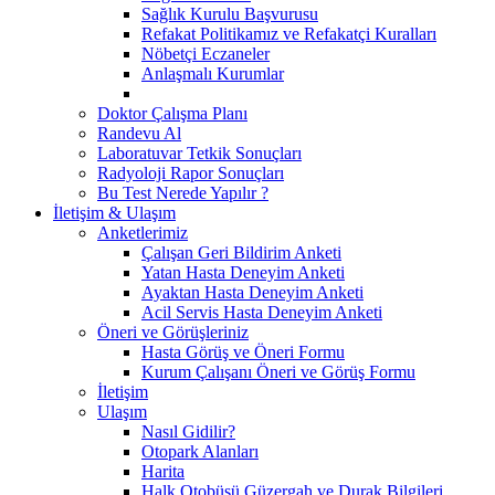
Sağlık Kurulu Başvurusu
Refakat Politikamız ve Refakatçi Kuralları
Nöbetçi Eczaneler
Anlaşmalı Kurumlar
Doktor Çalışma Planı
Randevu Al
Laboratuvar Tetkik Sonuçları
Radyoloji Rapor Sonuçları
Bu Test Nerede Yapılır ?
İletişim & Ulaşım
Anketlerimiz
Çalışan Geri Bildirim Anketi
Yatan Hasta Deneyim Anketi
Ayaktan Hasta Deneyim Anketi
Acil Servis Hasta Deneyim Anketi
Öneri ve Görüşleriniz
Hasta Görüş ve Öneri Formu
Kurum Çalışanı Öneri ve Görüş Formu
İletişim
Ulaşım
Nasıl Gidilir?
Otopark Alanları
Harita
Halk Otobüsü Güzergah ve Durak Bilgileri