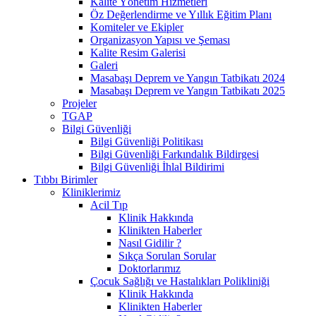
Kalite Yönetim Hizmetleri
Öz Değerlendirme ve Yıllık Eğitim Planı
Komiteler ve Ekipler
Organizasyon Yapısı ve Şeması
Kalite Resim Galerisi
Galeri
Masabaşı Deprem ve Yangın Tatbikatı 2024
Masabaşı Deprem ve Yangın Tatbikatı 2025
Projeler
TGAP
Bilgi Güvenliği
Bilgi Güvenliği Politikası
Bilgi Güvenliği Farkındalık Bildirgesi
Bilgi Güvenliği İhlal Bildirimi
Tıbbı Birimler
Kliniklerimiz
Acil Tıp
Klinik Hakkında
Klinikten Haberler
Nasıl Gidilir ?
Sıkça Sorulan Sorular
Doktorlarımız
Çocuk Sağlığı ve Hastalıkları Polikliniği
Klinik Hakkında
Klinikten Haberler