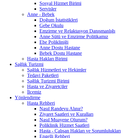
Sosyal Hizmet Birimi
Servisler
Anne - Bebek
Doğum İstatistikleri
Gebe Okulu
Emzirme ve Relaktasyon Danışmanlığı
Anne Sütü ve Emzirme Politikamız
Ebe Polikliniği
Anne Dostu Hastane
Bebek Dostu Hastane
Hasta Hakları Birimi
Sağlık Turizmi
Sağlık Hizmetleri ve Hekimler
Tedavi Paketleri
Sağlık Turizmi Birimi
Hasta ve Ziyaretçiler
İlçemiz
Yönlendirme
Hasta Rehberi
Nasıl Randevu Alınır?
Ziyaret Saatleri ve Kuralları
Nasıl Muayene Olurum?
Poliklinik Hizmet Saatleri
Hasta - Çalışan Hakları ve Sorumlulukları
Engelli Rehberi