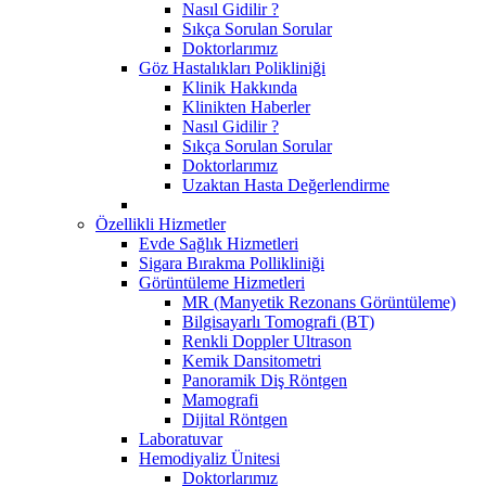
Nasıl Gidilir ?
Sıkça Sorulan Sorular
Doktorlarımız
Göz Hastalıkları Polikliniği
Klinik Hakkında
Klinikten Haberler
Nasıl Gidilir ?
Sıkça Sorulan Sorular
Doktorlarımız
Uzaktan Hasta Değerlendirme
Özellikli Hizmetler
Evde Sağlık Hizmetleri
Sigara Bırakma Pollikliniği
Görüntüleme Hizmetleri
MR (Manyetik Rezonans Görüntüleme)
Bilgisayarlı Tomografi (BT)
Renkli Doppler Ultrason
Kemik Dansitometri
Panoramik Diş Röntgen
Mamografi
Dijital Röntgen
Laboratuvar
Hemodiyaliz Ünitesi
Doktorlarımız