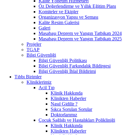
Kalite Yönetim Hizmetleri
Öz Değerlendirme ve Yıllık Eğitim Planı
Komiteler ve Ekipler
Organizasyon Yapısı ve Şeması
Kalite Resim Galerisi
Galeri
Masabaşı Deprem ve Yangın Tatbikatı 2024
Masabaşı Deprem ve Yangın Tatbikatı 2025
Projeler
TGAP
Bilgi Güvenliği
Bilgi Güvenliği Politikası
Bilgi Güvenliği Farkındalık Bildirgesi
Bilgi Güvenliği İhlal Bildirimi
Tıbbı Birimler
Kliniklerimiz
Acil Tıp
Klinik Hakkında
Klinikten Haberler
Nasıl Gidilir ?
Sıkça Sorulan Sorular
Doktorlarımız
Çocuk Sağlığı ve Hastalıkları Polikliniği
Klinik Hakkında
Klinikten Haberler