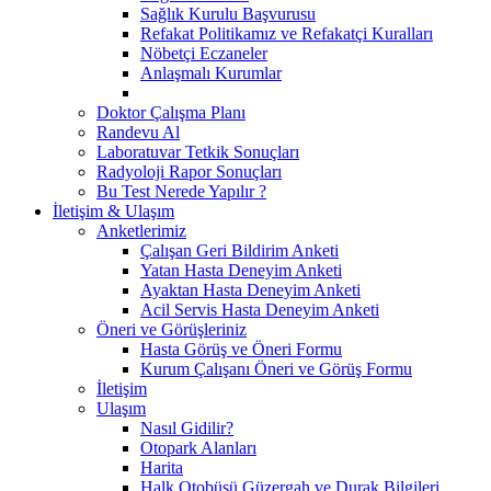
Sağlık Kurulu Başvurusu
Refakat Politikamız ve Refakatçi Kuralları
Nöbetçi Eczaneler
Anlaşmalı Kurumlar
Doktor Çalışma Planı
Randevu Al
Laboratuvar Tetkik Sonuçları
Radyoloji Rapor Sonuçları
Bu Test Nerede Yapılır ?
İletişim & Ulaşım
Anketlerimiz
Çalışan Geri Bildirim Anketi
Yatan Hasta Deneyim Anketi
Ayaktan Hasta Deneyim Anketi
Acil Servis Hasta Deneyim Anketi
Öneri ve Görüşleriniz
Hasta Görüş ve Öneri Formu
Kurum Çalışanı Öneri ve Görüş Formu
İletişim
Ulaşım
Nasıl Gidilir?
Otopark Alanları
Harita
Halk Otobüsü Güzergah ve Durak Bilgileri