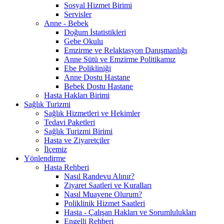
Sosyal Hizmet Birimi
Servisler
Anne - Bebek
Doğum İstatistikleri
Gebe Okulu
Emzirme ve Relaktasyon Danışmanlığı
Anne Sütü ve Emzirme Politikamız
Ebe Polikliniği
Anne Dostu Hastane
Bebek Dostu Hastane
Hasta Hakları Birimi
Sağlık Turizmi
Sağlık Hizmetleri ve Hekimler
Tedavi Paketleri
Sağlık Turizmi Birimi
Hasta ve Ziyaretçiler
İlçemiz
Yönlendirme
Hasta Rehberi
Nasıl Randevu Alınır?
Ziyaret Saatleri ve Kuralları
Nasıl Muayene Olurum?
Poliklinik Hizmet Saatleri
Hasta - Çalışan Hakları ve Sorumlulukları
Engelli Rehberi