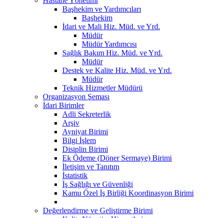
Hastane Yönetimi
Başhekim ve Yardımcıları
Başhekim
İdari ve Mali Hiz. Müd. ve Yrd.
Müdür
Müdür Yardımcısı
Sağlık Bakım Hiz. Müd. ve Yrd.
Müdür
Destek ve Kalite Hiz. Müd. ve Yrd.
Müdür
Teknik Hizmetler Müdürü
Organizasyon Şeması
İdari Birimler
Adli Sekreterlik
Arşiv
Ayniyat Birimi
Bilgi İşlem
Disiplin Birimi
Ek Ödeme (Döner Sermaye) Birimi
İletişim ve Tanıtım
İstatistik
İş Sağlığı ve Güvenliği
Kamu Özel İş Birliği Koordinasyon Birimi
Değerlendirme ve Geliştirme Birimi