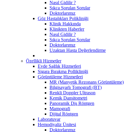
Nasıl Gidilir ?
Sıkça Sorulan Sorular
Doktorlarımız
Göz Hastalıkları Polikliniği
Klinik Hakkında
Klinikten Haberler
Nasıl Gidilir ?
Sıkça Sorulan Sorular
Doktorlarımız
Uzaktan Hasta Değerlendirme
Özellikli Hizmetler
Evde Sağlık Hizmetleri
Sigara Bırakma Pollikliniği
Görüntüleme Hizmetleri
MR (Manyetik Rezonans Görüntüleme)
Bilgisayarlı Tomografi (BT)
Renkli Doppler Ultrason
Kemik Dansitometri
Panoramik Diş Röntgen
Mamografi
Dijital Röntgen
Laboratuvar
Hemodiyaliz Ünitesi
Doktorlarımız