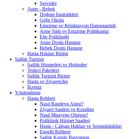
Servisler
Anne - Bebek
Doğum İstatistikleri
Gebe Okulu
Emzirme ve Relaktasyon Danışmanlığı
Anne Sütü ve Emzirme Politikamız
Ebe Polikliniği
Anne Dostu Hastane
Bebek Dostu Hastane
Hasta Hakları Birimi
Sağlık Turizmi
Sağlık Hizmetleri ve Hekimler
Tedavi Paketleri
Sağlık Turizmi Birimi
Hasta ve Ziyaretçiler
İlçemiz
Yönlendirme
Hasta Rehberi
Nasıl Randevu Alınır?
Ziyaret Saatleri ve Kuralları
Nasıl Muayene Olurum?
Poliklinik Hizmet Saatleri
Hasta - Çalışan Hakları ve Sorumlulukları
Engelli Rehberi
Sağlık Kurulu Başvurusu