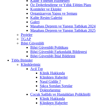
Kalite Yönetim Hizmetleri
Öz Değerlendirme ve Yıllık Eğitim Planı
Komiteler ve Ekipler
Organizasyon Yapısı ve Şeması
Kalite Resim Galerisi
Galeri
Masabaşı Deprem ve Yangın Tatbikatı 2024
Masabaşı Deprem ve Yangın Tatbikatı 2025
Projeler
TGAP
Bilgi Güvenliği
Bilgi Güvenliği Politikası
Bilgi Güvenliği Farkındalık Bildirgesi
Bilgi Güvenliği İhlal Bildirimi
Tıbbı Birimler
Kliniklerimiz
Acil Tıp
Klinik Hakkında
Klinikten Haberler
Nasıl Gidilir ?
Sıkça Sorulan Sorular
Doktorlarımız
Çocuk Sağlığı ve Hastalıkları Polikliniği
Klinik Hakkında
Klinikten Haberler