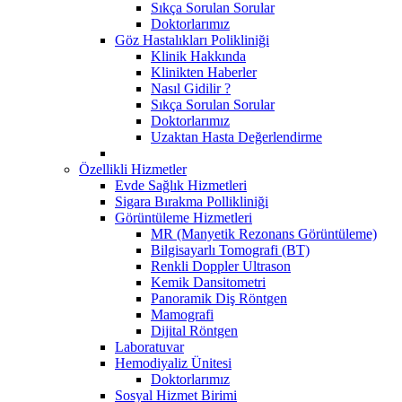
Sıkça Sorulan Sorular
Doktorlarımız
Göz Hastalıkları Polikliniği
Klinik Hakkında
Klinikten Haberler
Nasıl Gidilir ?
Sıkça Sorulan Sorular
Doktorlarımız
Uzaktan Hasta Değerlendirme
Özellikli Hizmetler
Evde Sağlık Hizmetleri
Sigara Bırakma Pollikliniği
Görüntüleme Hizmetleri
MR (Manyetik Rezonans Görüntüleme)
Bilgisayarlı Tomografi (BT)
Renkli Doppler Ultrason
Kemik Dansitometri
Panoramik Diş Röntgen
Mamografi
Dijital Röntgen
Laboratuvar
Hemodiyaliz Ünitesi
Doktorlarımız
Sosyal Hizmet Birimi