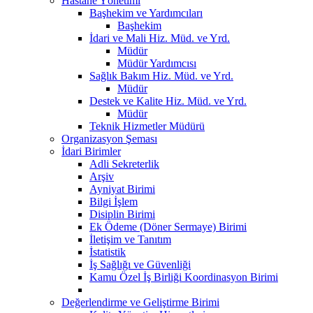
Hastane Yönetimi
Başhekim ve Yardımcıları
Başhekim
İdari ve Mali Hiz. Müd. ve Yrd.
Müdür
Müdür Yardımcısı
Sağlık Bakım Hiz. Müd. ve Yrd.
Müdür
Destek ve Kalite Hiz. Müd. ve Yrd.
Müdür
Teknik Hizmetler Müdürü
Organizasyon Şeması
İdari Birimler
Adli Sekreterlik
Arşiv
Ayniyat Birimi
Bilgi İşlem
Disiplin Birimi
Ek Ödeme (Döner Sermaye) Birimi
İletişim ve Tanıtım
İstatistik
İş Sağlığı ve Güvenliği
Kamu Özel İş Birliği Koordinasyon Birimi
Değerlendirme ve Geliştirme Birimi