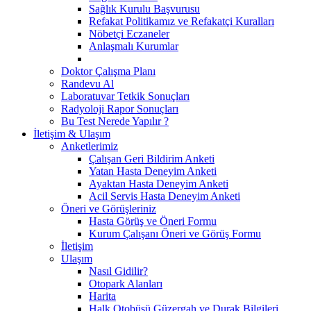
Sağlık Kurulu Başvurusu
Refakat Politikamız ve Refakatçi Kuralları
Nöbetçi Eczaneler
Anlaşmalı Kurumlar
Doktor Çalışma Planı
Randevu Al
Laboratuvar Tetkik Sonuçları
Radyoloji Rapor Sonuçları
Bu Test Nerede Yapılır ?
İletişim & Ulaşım
Anketlerimiz
Çalışan Geri Bildirim Anketi
Yatan Hasta Deneyim Anketi
Ayaktan Hasta Deneyim Anketi
Acil Servis Hasta Deneyim Anketi
Öneri ve Görüşleriniz
Hasta Görüş ve Öneri Formu
Kurum Çalışanı Öneri ve Görüş Formu
İletişim
Ulaşım
Nasıl Gidilir?
Otopark Alanları
Harita
Halk Otobüsü Güzergah ve Durak Bilgileri