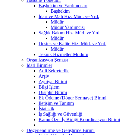
Hastane Yönetimi
Başhekim ve Yardımcıları
Başhekim
İdari ve Mali Hiz. Müd. ve Yrd.
Müdür
Müdür Yardımcısı
Sağlık Bakım Hiz. Müd. ve Yrd.
Müdür
Destek ve Kalite Hiz. Müd. ve Yrd.
Müdür
Teknik Hizmetler Müdürü
Organizasyon Şeması
İdari Birimler
Adli Sekreterlik
Arşiv
Ayniyat Birimi
Bilgi İşlem
Disiplin Birimi
Ek Ödeme (Döner Sermaye) Birimi
İletişim ve Tanıtım
İstatistik
İş Sağlığı ve Güvenliği
Kamu Özel İş Birliği Koordinasyon Birimi
Değerlendirme ve Geliştirme Birimi