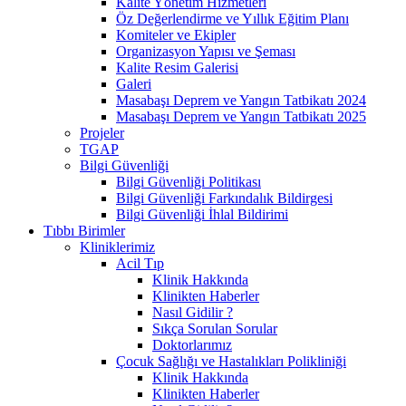
Kalite Yönetim Hizmetleri
Öz Değerlendirme ve Yıllık Eğitim Planı
Komiteler ve Ekipler
Organizasyon Yapısı ve Şeması
Kalite Resim Galerisi
Galeri
Masabaşı Deprem ve Yangın Tatbikatı 2024
Masabaşı Deprem ve Yangın Tatbikatı 2025
Projeler
TGAP
Bilgi Güvenliği
Bilgi Güvenliği Politikası
Bilgi Güvenliği Farkındalık Bildirgesi
Bilgi Güvenliği İhlal Bildirimi
Tıbbı Birimler
Kliniklerimiz
Acil Tıp
Klinik Hakkında
Klinikten Haberler
Nasıl Gidilir ?
Sıkça Sorulan Sorular
Doktorlarımız
Çocuk Sağlığı ve Hastalıkları Polikliniği
Klinik Hakkında
Klinikten Haberler