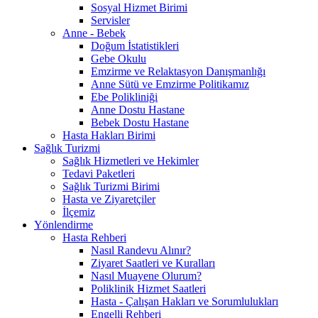
Sosyal Hizmet Birimi
Servisler
Anne - Bebek
Doğum İstatistikleri
Gebe Okulu
Emzirme ve Relaktasyon Danışmanlığı
Anne Sütü ve Emzirme Politikamız
Ebe Polikliniği
Anne Dostu Hastane
Bebek Dostu Hastane
Hasta Hakları Birimi
Sağlık Turizmi
Sağlık Hizmetleri ve Hekimler
Tedavi Paketleri
Sağlık Turizmi Birimi
Hasta ve Ziyaretçiler
İlçemiz
Yönlendirme
Hasta Rehberi
Nasıl Randevu Alınır?
Ziyaret Saatleri ve Kuralları
Nasıl Muayene Olurum?
Poliklinik Hizmet Saatleri
Hasta - Çalışan Hakları ve Sorumlulukları
Engelli Rehberi