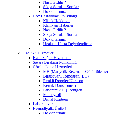
Nasıl Gidilir ?
Sıkça Sorulan Sorular
Doktorlarımız
Göz Hastalıkları Polikliniği
Klinik Hakkında
Klinikten Haberler
Nasıl Gidilir ?
Sıkça Sorulan Sorular
Doktorlarımız
Uzaktan Hasta Değerlendirme
Özellikli Hizmetler
Evde Sağlık Hizmetleri
Sigara Bırakma Pollikliniği
Görüntüleme Hizmetleri
MR (Manyetik Rezonans Görüntüleme)
Bilgisayarlı Tomografi (BT)
Renkli Doppler Ultrason
Kemik Dansitometri
Panoramik Diş Röntgen
Mamografi
Dijital Röntgen
Laboratuvar
Hemodiyaliz Ünitesi
Doktorlarımız