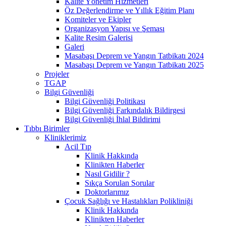
Kalite Yönetim Hizmetleri
Öz Değerlendirme ve Yıllık Eğitim Planı
Komiteler ve Ekipler
Organizasyon Yapısı ve Şeması
Kalite Resim Galerisi
Galeri
Masabaşı Deprem ve Yangın Tatbikatı 2024
Masabaşı Deprem ve Yangın Tatbikatı 2025
Projeler
TGAP
Bilgi Güvenliği
Bilgi Güvenliği Politikası
Bilgi Güvenliği Farkındalık Bildirgesi
Bilgi Güvenliği İhlal Bildirimi
Tıbbı Birimler
Kliniklerimiz
Acil Tıp
Klinik Hakkında
Klinikten Haberler
Nasıl Gidilir ?
Sıkça Sorulan Sorular
Doktorlarımız
Çocuk Sağlığı ve Hastalıkları Polikliniği
Klinik Hakkında
Klinikten Haberler