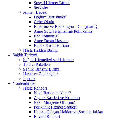
Sosyal Hizmet Birimi
Servisler
Anne - Bebek
Doğum İstatistikleri
Gebe Okulu
Emzirme ve Relaktasyon Danışmanlığı
Anne Sütü ve Emzirme Politikamız
Ebe Polikliniği
Anne Dostu Hastane
Bebek Dostu Hastane
Hasta Hakları Birimi
Sağlık Turizmi
Sağlık Hizmetleri ve Hekimler
Tedavi Paketleri
Sağlık Turizmi Birimi
Hasta ve Ziyaretçiler
İlçemiz
Yönlendirme
Hasta Rehberi
Nasıl Randevu Alınır?
Ziyaret Saatleri ve Kuralları
Nasıl Muayene Olurum?
Poliklinik Hizmet Saatleri
Hasta - Çalışan Hakları ve Sorumlulukları
Engelli Rehberi