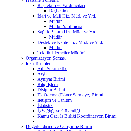
Hastane Yönetimi
Başhekim ve Yardımcıları
Başhekim
İdari ve Mali Hiz. Müd. ve Yrd.
Müdür
Müdür Yardımcısı
Sağlık Bakım Hiz. Müd. ve Yrd.
Müdür
Destek ve Kalite Hiz. Müd. ve Yrd.
Müdür
Teknik Hizmetler Müdürü
Organizasyon Şeması
İdari Birimler
Adli Sekreterlik
Arşiv
Ayniyat Birimi
Bilgi İşlem
Disiplin Birimi
Ek Ödeme (Döner Sermaye) Birimi
İletişim ve Tanıtım
İstatistik
İş Sağlığı ve Güvenliği
Kamu Özel İş Birliği Koordinasyon Birimi
Değerlendirme ve Geliştirme Birimi