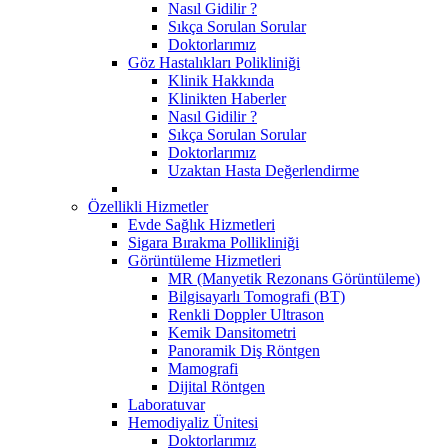
Nasıl Gidilir ?
Sıkça Sorulan Sorular
Doktorlarımız
Göz Hastalıkları Polikliniği
Klinik Hakkında
Klinikten Haberler
Nasıl Gidilir ?
Sıkça Sorulan Sorular
Doktorlarımız
Uzaktan Hasta Değerlendirme
Özellikli Hizmetler
Evde Sağlık Hizmetleri
Sigara Bırakma Pollikliniği
Görüntüleme Hizmetleri
MR (Manyetik Rezonans Görüntüleme)
Bilgisayarlı Tomografi (BT)
Renkli Doppler Ultrason
Kemik Dansitometri
Panoramik Diş Röntgen
Mamografi
Dijital Röntgen
Laboratuvar
Hemodiyaliz Ünitesi
Doktorlarımız