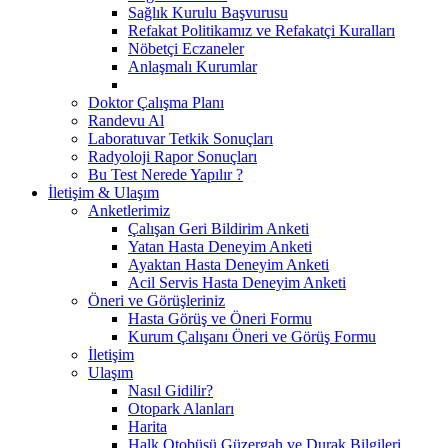
Sağlık Kurulu Başvurusu
Refakat Politikamız ve Refakatçi Kuralları
Nöbetçi Eczaneler
Anlaşmalı Kurumlar
Doktor Çalışma Planı
Randevu Al
Laboratuvar Tetkik Sonuçları
Radyoloji Rapor Sonuçları
Bu Test Nerede Yapılır ?
İletişim & Ulaşım
Anketlerimiz
Çalışan Geri Bildirim Anketi
Yatan Hasta Deneyim Anketi
Ayaktan Hasta Deneyim Anketi
Acil Servis Hasta Deneyim Anketi
Öneri ve Görüşleriniz
Hasta Görüş ve Öneri Formu
Kurum Çalışanı Öneri ve Görüş Formu
İletişim
Ulaşım
Nasıl Gidilir?
Otopark Alanları
Harita
Halk Otobüsü Güzergah ve Durak Bilgileri