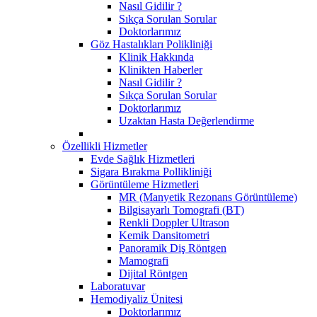
Nasıl Gidilir ?
Sıkça Sorulan Sorular
Doktorlarımız
Göz Hastalıkları Polikliniği
Klinik Hakkında
Klinikten Haberler
Nasıl Gidilir ?
Sıkça Sorulan Sorular
Doktorlarımız
Uzaktan Hasta Değerlendirme
Özellikli Hizmetler
Evde Sağlık Hizmetleri
Sigara Bırakma Pollikliniği
Görüntüleme Hizmetleri
MR (Manyetik Rezonans Görüntüleme)
Bilgisayarlı Tomografi (BT)
Renkli Doppler Ultrason
Kemik Dansitometri
Panoramik Diş Röntgen
Mamografi
Dijital Röntgen
Laboratuvar
Hemodiyaliz Ünitesi
Doktorlarımız