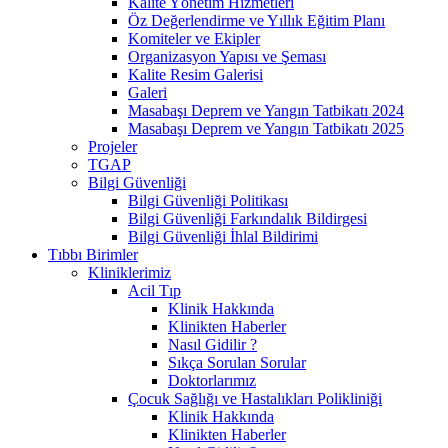
Kalite Yönetim Hizmetleri
Öz Değerlendirme ve Yıllık Eğitim Planı
Komiteler ve Ekipler
Organizasyon Yapısı ve Şeması
Kalite Resim Galerisi
Galeri
Masabaşı Deprem ve Yangın Tatbikatı 2024
Masabaşı Deprem ve Yangın Tatbikatı 2025
Projeler
TGAP
Bilgi Güvenliği
Bilgi Güvenliği Politikası
Bilgi Güvenliği Farkındalık Bildirgesi
Bilgi Güvenliği İhlal Bildirimi
Tıbbı Birimler
Kliniklerimiz
Acil Tıp
Klinik Hakkında
Klinikten Haberler
Nasıl Gidilir ?
Sıkça Sorulan Sorular
Doktorlarımız
Çocuk Sağlığı ve Hastalıkları Polikliniği
Klinik Hakkında
Klinikten Haberler