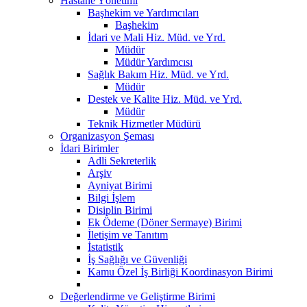
Hastane Yönetimi
Başhekim ve Yardımcıları
Başhekim
İdari ve Mali Hiz. Müd. ve Yrd.
Müdür
Müdür Yardımcısı
Sağlık Bakım Hiz. Müd. ve Yrd.
Müdür
Destek ve Kalite Hiz. Müd. ve Yrd.
Müdür
Teknik Hizmetler Müdürü
Organizasyon Şeması
İdari Birimler
Adli Sekreterlik
Arşiv
Ayniyat Birimi
Bilgi İşlem
Disiplin Birimi
Ek Ödeme (Döner Sermaye) Birimi
İletişim ve Tanıtım
İstatistik
İş Sağlığı ve Güvenliği
Kamu Özel İş Birliği Koordinasyon Birimi
Değerlendirme ve Geliştirme Birimi