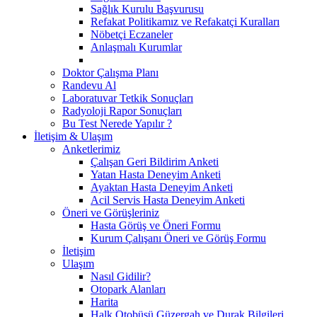
Sağlık Kurulu Başvurusu
Refakat Politikamız ve Refakatçi Kuralları
Nöbetçi Eczaneler
Anlaşmalı Kurumlar
Doktor Çalışma Planı
Randevu Al
Laboratuvar Tetkik Sonuçları
Radyoloji Rapor Sonuçları
Bu Test Nerede Yapılır ?
İletişim & Ulaşım
Anketlerimiz
Çalışan Geri Bildirim Anketi
Yatan Hasta Deneyim Anketi
Ayaktan Hasta Deneyim Anketi
Acil Servis Hasta Deneyim Anketi
Öneri ve Görüşleriniz
Hasta Görüş ve Öneri Formu
Kurum Çalışanı Öneri ve Görüş Formu
İletişim
Ulaşım
Nasıl Gidilir?
Otopark Alanları
Harita
Halk Otobüsü Güzergah ve Durak Bilgileri