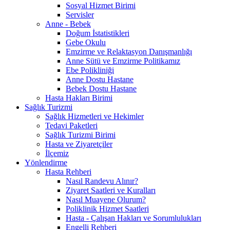
Sosyal Hizmet Birimi
Servisler
Anne - Bebek
Doğum İstatistikleri
Gebe Okulu
Emzirme ve Relaktasyon Danışmanlığı
Anne Sütü ve Emzirme Politikamız
Ebe Polikliniği
Anne Dostu Hastane
Bebek Dostu Hastane
Hasta Hakları Birimi
Sağlık Turizmi
Sağlık Hizmetleri ve Hekimler
Tedavi Paketleri
Sağlık Turizmi Birimi
Hasta ve Ziyaretçiler
İlçemiz
Yönlendirme
Hasta Rehberi
Nasıl Randevu Alınır?
Ziyaret Saatleri ve Kuralları
Nasıl Muayene Olurum?
Poliklinik Hizmet Saatleri
Hasta - Çalışan Hakları ve Sorumlulukları
Engelli Rehberi